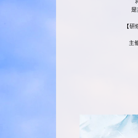
是
【研
主