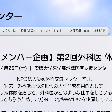
ンター
支援者一覧
委員会活動
イベント・セミナー
各種要項・申請
お問合せ
0メンバー企画】第2回外科医 体
4月26日(土)
  |  
愛媛大学医学部地域医療支援センター
NPO法人愛媛外科交流センターでは、
将来、外科を担う次世代の人材育成を目的として、
手技体験を通じて、外科医がどのような仕事をしてい
してもらうため、定期的にDry&WetLabを企画してい