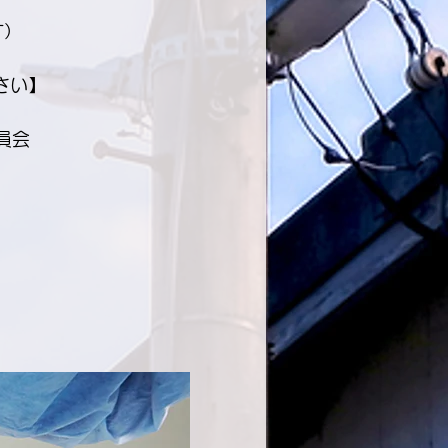
。
す）
さい】
員会