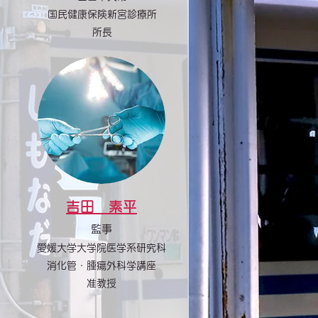
国民健康保険新宮診療所
​所長
吉田 素平
監事
愛媛大学大学院医学系研究科
消化管・腫瘍外科学講座
准教授