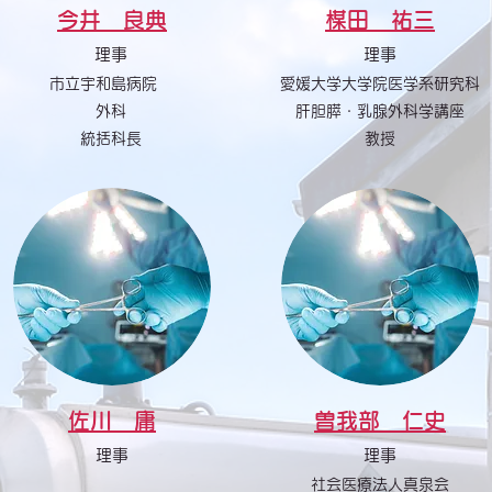
今井 良典
楳田 祐三
理事
理事
市立宇和島病院
愛媛大学大学院医学系研究科
外科
肝胆膵・乳腺外科学講座
統括科長
教授
佐川 庸
曽我部 仁史
理事
理事
社会医療法人真泉会