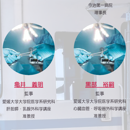
今治第一病院
理事長
亀井 義明
黒部 裕嗣
監事
監事
愛媛大学大学院医学系研究科
愛媛大学大学院医学系研究科
心臓血管・呼吸器外科学講座
肝胆膵・乳腺外科学講座
准教授
准教授