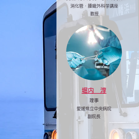
消化管・腫瘍外科学講座
教授
堀内 淳
理事
愛媛県立中央病院
​副院長