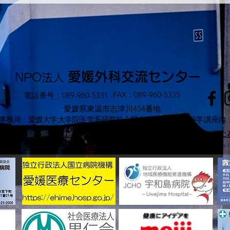
愛媛外科交流センター
NPO法人
FAX：089-960-5335
電話番号：089-960-5331
愛媛県東温市志津川454番地
​事務局：愛媛大学大学院医学系研究科心臓血管・呼吸器外科学講座内
関する公告等の閲覧】
【Privacy Policy】
【特定商取引法に
​愛媛外科交流センター ©2026, designed by FUTAGE LLC